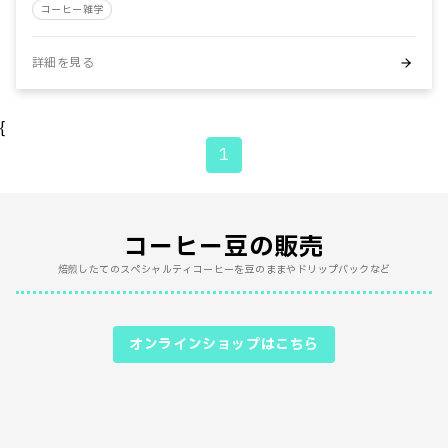
#焙煎度合
#精製方法
#酸味
#静電気対策
コーヒー雑学
#食の安全
詳細を見る
検索条件をクリア
{
1
コーヒー豆の販売
焙煎したてのスペシャルティコーヒーを豆のままやドリップバックなど
オンラインショップはこちら