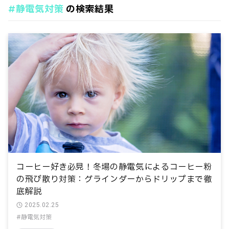
#静電気対策
の検索結果
おいしく飲む
コーヒーとキャンプ
コーヒーの社会問題
コーヒーの飲み方
コーヒー関連器具
コーヒー雑学
テストカテゴリー
ランキング
タグ
#2025年問題
#COE
#アイスコーヒー
#インスタントコーヒー
#エスプレッソ
#オーガニック
#おいしいコーヒー
#キャンプ
#ゲイシャ
#コーヒーの歴史
#コーヒー濃度
#コーヒー生産国
#コーヒー豆の種類
#コンビニコーヒー
#シドラ
#シングルオリジン
#スペシャルティコーヒー
#デカフェ
コーヒー好き必見！冬場の静電気によるコーヒー粉
の飛び散り対策：グラインダーからドリップまで徹
#フェアトレード
#フレーバ
#ラテアート
底解説
#世界３大コーヒー
#人気ランキング
#健康効果
2025.02.25
#品種
#嗜好
#抽出方法
#挽き目
#注文方法
#静電気対策