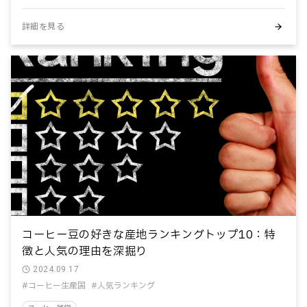
#焙煎度合
#精製方法
#酸味
#静電気対策
#食の安全
詳細を見る
検索条件をクリア
コーヒー豆の好きな産地ランキングトップ10：特
徴と人気の理由を深掘り
2024.09.17
#コーヒー生産国
#人気ランキング