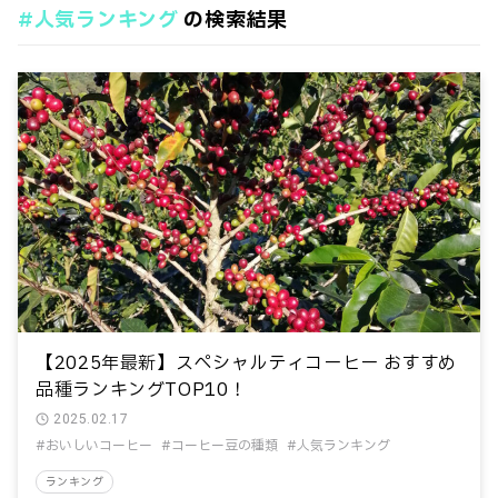
#人気ランキング
の検索結果
おいしく飲む
コーヒーとキャンプ
コーヒーの社会問題
コーヒーの飲み方
コーヒー関連器具
コーヒー雑学
テストカテゴリー
ランキング
タグ
#2025年問題
#COE
#アイスコーヒー
#インスタントコーヒー
#エスプレッソ
#オーガニック
#おいしいコーヒー
#キャンプ
#ゲイシャ
#コーヒーの歴史
#コーヒー濃度
#コーヒー生産国
#コーヒー豆の種類
#コンビニコーヒー
#シドラ
#シングルオリジン
#スペシャルティコーヒー
#デカフェ
【2025年最新】スペシャルティコーヒー おすすめ
品種ランキングTOP10！
#フェアトレード
#フレーバ
#ラテアート
2025.02.17
#世界３大コーヒー
#人気ランキング
#健康効果
#おいしいコーヒー
#コーヒー豆の種類
#人気ランキング
#品種
#嗜好
#抽出方法
#挽き目
#注文方法
ランキング