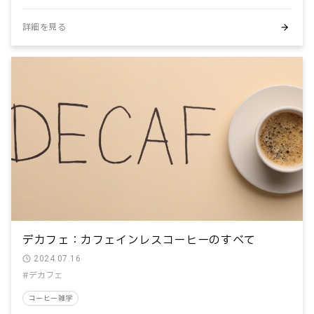
#焙煎度合
#精製方法
#酸味
#静電気対策
#食の安全
詳細を見る
検索条件をクリア
デカフェ：カフェインレスコーヒーのすべて
2024.07.16
#デカフェ
コーヒー雑学