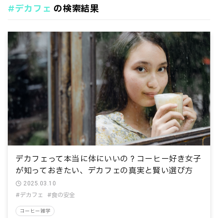
#デカフェ
の検索結果
おいしく飲む
コーヒーとキャンプ
コーヒーの社会問題
コーヒーの飲み方
コーヒー関連器具
コーヒー雑学
テストカテゴリー
ランキング
タグ
#2025年問題
#COE
#アイスコーヒー
#インスタントコーヒー
#エスプレッソ
#オーガニック
#おいしいコーヒー
#キャンプ
#ゲイシャ
#コーヒーの歴史
#コーヒー濃度
#コーヒー生産国
#コーヒー豆の種類
#コンビニコーヒー
#シドラ
#シングルオリジン
#スペシャルティコーヒー
#デカフェ
デカフェって本当に体にいいの？コーヒー好き女子
が知っておきたい、デカフェの真実と賢い選び方
#フェアトレード
#フレーバ
#ラテアート
2025.03.10
#世界３大コーヒー
#人気ランキング
#健康効果
#デカフェ
#食の安全
#品種
#嗜好
#抽出方法
#挽き目
#注文方法
コーヒー雑学